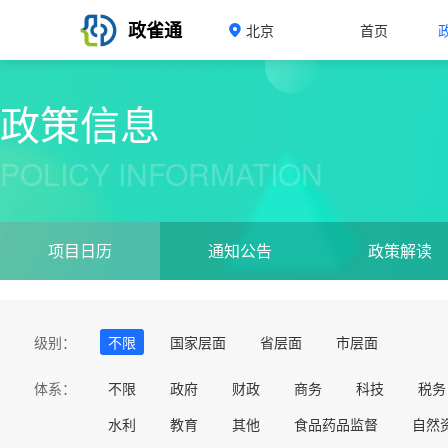
政雀通
北京
首页
政策信息
POLICY INFORMATION
项目日历
通知公告
政策解读
级别：
不限
国家层面
省层面
市层面
体系：
不限
政府
财政
商务
科技
税务
水利
教育
其他
食品药品监督
自然