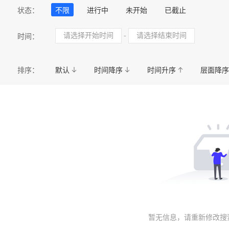
民政
司法
自然规划
卫生健康
国资
状态：
不限
进行中
未开始
已截止
应急管理
统计
医疗保障局
城市管理和综
-
时间：
排序：
默认
时间降序
时间升序
层面降序
暂无信息，请重新修改搜