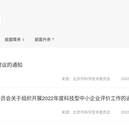
康
国资委
金融
科教
公安
人才资源与就业服务中
城市管理和综合执法
信访
政务服务数据管理
住房公积金管
层面降序
层面升序
建议的通知
来源：北京市科学技术委员会
2022
员会关于组织开展2022年度科技型中小企业评价工作的
来源：北京市科学技术委员会
2022