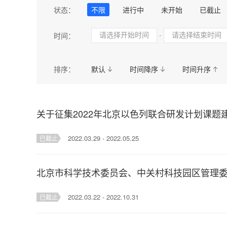
民政
司法
自然规划
卫生健
状态：
不限
进行中
未开始
已截止
应急管理
统计
医疗保障局
-
时间：
排序：
默认
时间降序
时间升序
关于征集2022年北京以色列联合研发计划课题
2022.03.29 - 2022.05.25
已截止
北京市科学技术委员会、中关村科技园区管理委
2022.03.22 - 2022.10.31
已截止