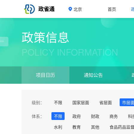
政雀通
北京
首页
政策信息
POLICY INFORMATION
项目日历
通知公告
级别：
不限
国家层面
省层面
市层
体系：
不限
政府
财政
商务
科
水利
教育
其他
食品药品监